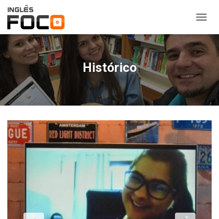
A
L
T
E
R
Histórico
N
A
R
N
A
V
E
G
A
Ç
Ã
O