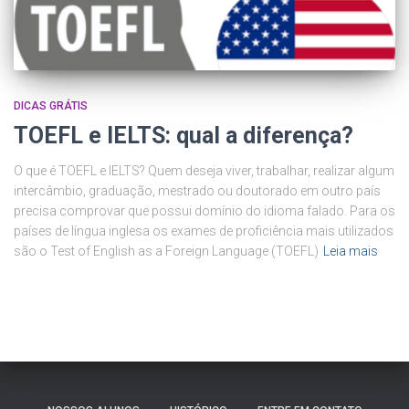
DICAS GRÁTIS
TOEFL e IELTS: qual a diferença?
O que é TOEFL e IELTS? Quem deseja viver, trabalhar, realizar algum
intercâmbio, graduação, mestrado ou doutorado em outro país
precisa comprovar que possui domínio do idioma falado. Para os
países de língua inglesa os exames de proficiência mais utilizados
são o Test of English as a Foreign Language (TOEFL)
Leia mais