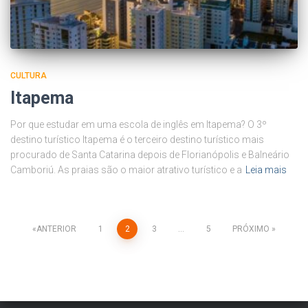
CULTURA
Itapema
Por que estudar em uma escola de inglês em Itapema? O 3º
destino turístico Itapema é o terceiro destino turístico mais
procurado de Santa Catarina depois de Florianópolis e Balneário
Camboriú. As praias são o maior atrativo turístico e a
Leia mais
ANTERIOR
1
2
3
…
5
PRÓXIMO
Paginação
de