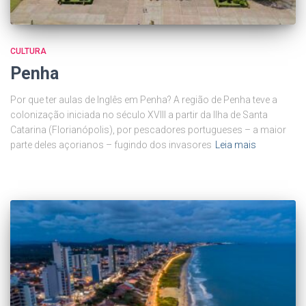
CULTURA
Penha
Por que ter aulas de Inglês em Penha? A região de Penha teve a
colonização iniciada no século XVIII a partir da Ilha de Santa
Catarina (Florianópolis), por pescadores portugueses – a maior
parte deles açorianos – fugindo dos invasores
Leia mais