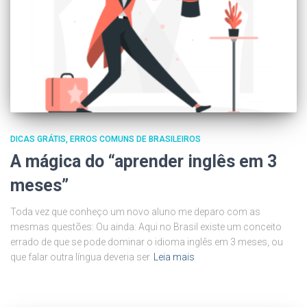
DICAS GRÁTIS
ERROS COMUNS DE BRASILEIROS
A mágica do “aprender inglês em 3
meses”
Toda vez que conheço um novo aluno me deparo com as
mesmas questões: Ou ainda: Aqui no Brasil existe um conceito
errado de que se pode dominar o idioma inglês em 3 meses, ou
que falar outra língua deveria ser
Leia mais