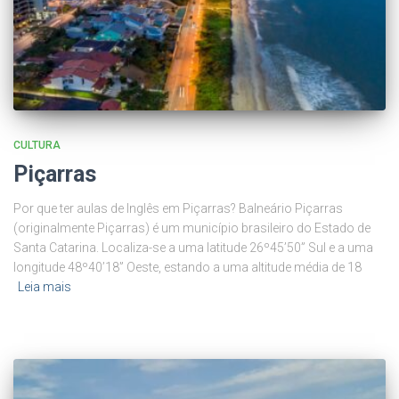
CULTURA
Piçarras
Por que ter aulas de Inglês em Piçarras? Balneário Piçarras
(originalmente Piçarras) é um município brasileiro do Estado de
Santa Catarina. Localiza-se a uma latitude 26º45’50” Sul e a uma
longitude 48º40’18” Oeste, estando a uma altitude média de 18
Leia mais