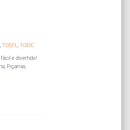
S
,
TOEFL
,
TOEIC
.
ácil e divertido!
ha, Piçarras,