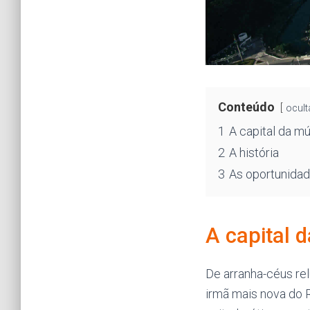
Conteúdo
ocult
1
A capital da mú
2
A história
3
As oportunida
A capital 
De arranha-céus re
irmã mais nova do 