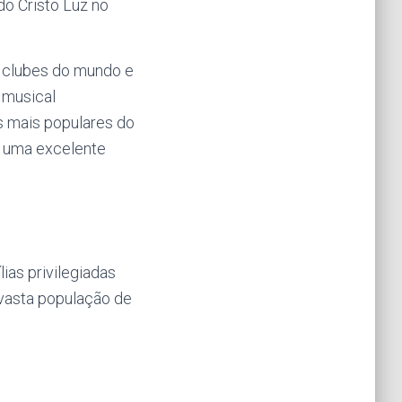
do Cristo Luz no
s clubes do mundo e
 musical
ias mais populares do
m uma excelente
lias privilegiadas
a vasta população de