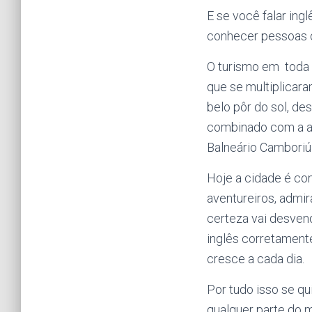
E se você falar ingl
conhecer pessoas o
O turismo em toda 
que se multiplicara
belo pôr do sol, de
combinado com a af
Balneário Camboriú
Hoje a cidade é con
aventureiros, admir
certeza vai desven
inglês corretamente
cresce a cada dia.
Por tudo isso se qu
qualquer parte do m