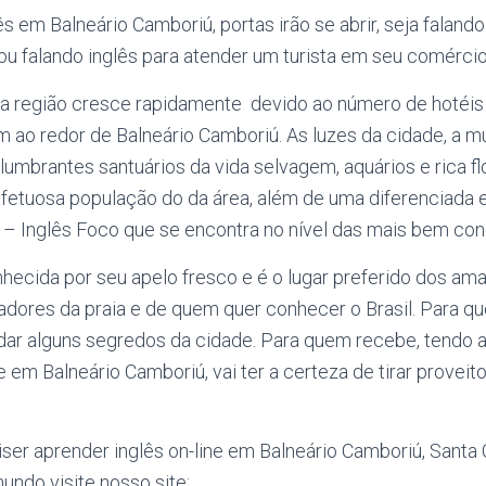
ês em Balneário Camboriú, portas irão se abrir, seja falando
u falando inglês para atender um turista em seu comércio
a região cresce rapidamente devido ao número de hotéis e
m ao redor de Balneário Camboriú. As luzes da cidade, a m
slumbrantes santuários da vida selvagem, aquários e rica fl
etuosa população do da área, além de uma diferenciada 
 – Inglês Foco que se encontra no nível das mais bem conc
hecida por seu apelo fresco e é o lugar preferido dos ama
adores da praia e de quem quer conhecer o Brasil. Para qu
dar alguns segredos da cidade. Para quem recebe, tendo a 
 em Balneário Camboriú, vai ter a certeza de tirar provei
iser aprender inglês on-line em Balneário Camboriú, Santa 
undo visite nosso site: