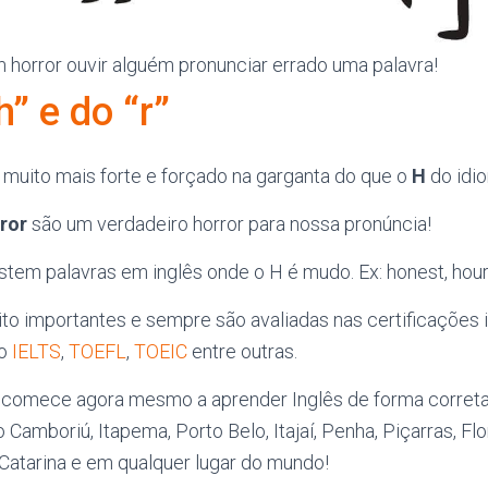
 horror ouvir alguém pronunciar errado uma palavra!
” e do “r”
muito mais forte e forçado na garganta do que o
H
do idio
ror
são um verdadeiro horror para nossa pronúncia!
tem palavras em inglês onde o H é mudo. Ex: honest, hour
ito importantes e sempre são avaliadas nas certificações
mo
IELTS
,
TOEFL
,
TOEIC
entre outras.
comece agora mesmo a aprender Inglês de forma correta!
 Camboriú, Itapema, Porto Belo, Itajaí, Penha, Piçarras, Flo
Catarina e em qualquer lugar do mundo!