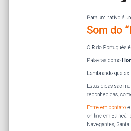
Para um nativo é um
Som do “h
O
R
do Português é 
Palavras como
Hor
Lembrando que exis
Estas dicas são mu
reconhecidas, co
Entre em contato
e 
on-line em Balneário
Navegantes, Santa 