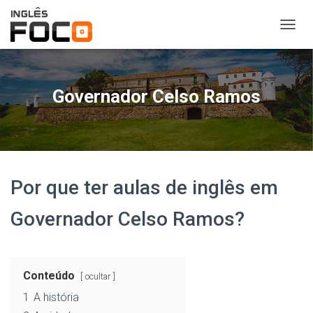
A
L
T
E
R
Governador Celso Ramos
N
A
R
N
A
V
Por que ter aulas de inglês em
E
G
A
Governador Celso Ramos?
Ç
Ã
O
Conteúdo
ocultar
1
A história