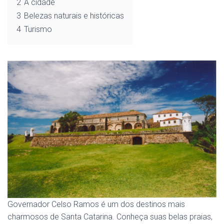
2
A cidade
3
Belezas naturais e históricas
4
Turismo
Governador Celso Ramos é um dos destinos mais
charmosos de Santa Catarina. Conheça suas belas praias,