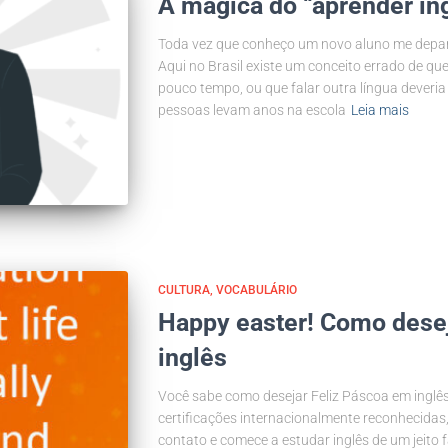
A mágica do “aprender i
Toda vez que conheço um novo aluno me depa
Aqui no Brasil existe um conceito errado de qu
pouco tempo, ou que falar outra língua deveria
pessoas levam anos na escola
Leia mais
CULTURA
VOCABULÁRIO
Happy easter! Como dese
inglês
Você sabe como desejar Feliz Páscoa em inglê
certificações internacionalmente reconhecidas
contato e comece a estudar inglês de um jeito fác