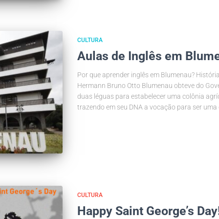
CULTURA
Aulas de Inglês em Blum
Por que aprender inglês em Blumenau? História
Hermann Bruno Otto Blumenau obteve do Gover
duas léguas para estabelecer uma colônia agrí
trazendo em seu DNA a vocação para ser uma c
CULTURA
Happy Saint George’s Day