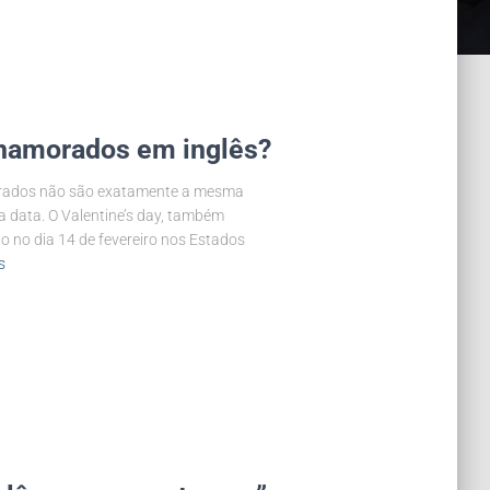
s namorados em inglês?
morados não são exatamente a mesma
 a data. O Valentine’s day, também
no dia 14 de fevereiro nos Estados
s