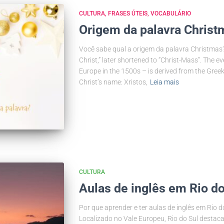
CULTURA
FRASES ÚTEIS
VOCABULÁRIO
Origem da palavra Christ
Você sabe qual a origem da palavra Christmas
Christ,” later shortened to “Christ-Mass”. The e
Europe in the 1500s – is derived from the Greek a
Christ’s name: Xristos,
Leia mais
CULTURA
Aulas de inglês em Rio do
Por que aprender e ter aulas de inglês em Rio do
Localizado no Vale Europeu, Rio do Sul destac