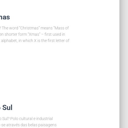
mas
? The word “Christmas” means “Mass of
ven shorter form “Xmas” – first used in
lphabet, in which X is the first letter of
 Sul
 Sul? Polo cultural e industrial
a-se através das belas paisagens