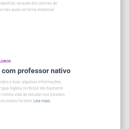
ndustrial, através dos setores de
es nas quais se torna essencial
LEIROS
s com professor nativo
nidos e Ásia, algumas informações
íngua inglesa no Brasil são bastante
m minha vida de estudar nos Estados
ois países foi bem
Leia mais