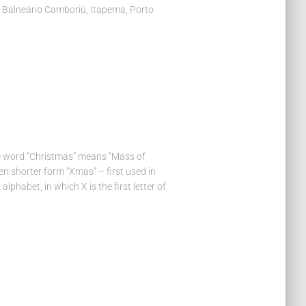
, Balneário Camboriú, Itapema, Porto
e word “Christmas” means “Mass of
ven shorter form “Xmas” – first used in
lphabet, in which X is the first letter of