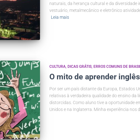
naturais, da herança cultural e da diversidade i
vestuário, metalmecânico e eletrônico atividad
Leia mais
CULTURA
DICAS GRÁTIS
ERROS COMUNS DE BRASI
O mito de aprender inglê
Por ser um país distante da Europa, Estados U
relativas à verdadeira qualidade do ensino da l
distorcidas. Como aluno tive a oportunidade e
Unidos e na Inglaterra. Minha experiência nos d