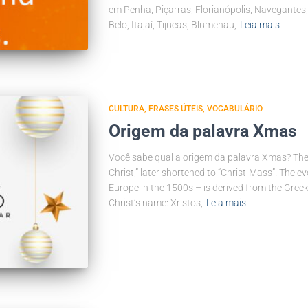
em Penha, Piçarras, Florianópolis, Navegantes
Belo, Itajaí, Tijucas, Blumenau,
Leia mais
CULTURA
FRASES ÚTEIS
VOCABULÁRIO
Origem da palavra Xmas
Você sabe qual a origem da palavra Xmas? Th
Christ,” later shortened to “Christ-Mass”. The e
Europe in the 1500s – is derived from the Greek a
Christ’s name: Xristos,
Leia mais