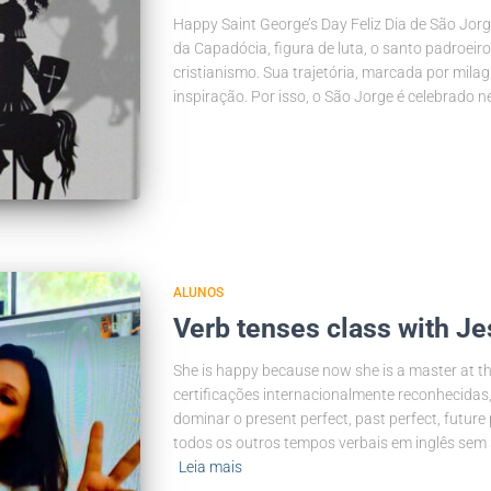
Happy Saint George’s Day Feliz Dia de São Jo
da Capadócia, figura de luta, o santo padroeir
cristianismo. Sua trajetória, marcada por milag
inspiração. Por isso, o São Jorge é celebrado n
ALUNOS
Verb tenses class with Je
She is happy because now she is a master at t
certificações internacionalmente reconhecidas
dominar o present perfect, past perfect, future
todos os outros tempos verbais em inglês sem 
Leia mais