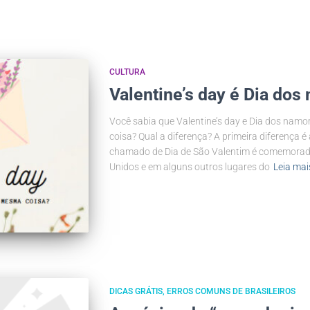
CULTURA
Valentine’s day é Dia do
Você sabia que Valentine’s day e Dia dos na
coisa? Qual a diferença? A primeira diferença é
chamado de Dia de São Valentim é comemorado 
Unidos e em alguns outros lugares do
Leia mai
DICAS GRÁTIS
ERROS COMUNS DE BRASILEIROS