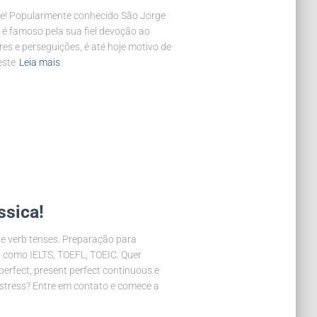
rge! Popularmente conhecido São Jorge
o é famoso pela sua fiel devoção ao
res e perseguições, é até hoje motivo de
este
Leia mais
ssica!
he verb tenses. Preparação para
, como IELTS, TOEFL, TOEIC. Quer
 perfect, present perfect continuous e
stress? Entre em contato e comece a